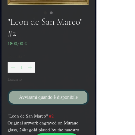
"Leon de San Marco"
#2
Prezzo
1800,00 €
Quantità
*
Esaurito
Avvisami quando è disponibile
"Leon de San Marco"
#2
Original artwork engraved on Murano
glass, 24kt gold plated by the maestro