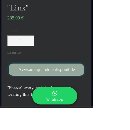
"Linx"
Prezzo
285,00 €
Quantità
*
Esaurito
Avvisami quando è disponibile
"Freeze" everyone is looking at you
wearing this full set "Linx"!
Whatsapp