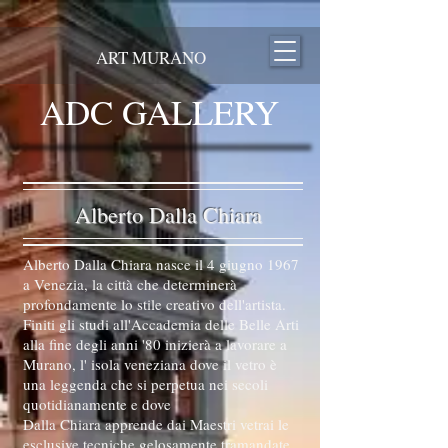
ART MURANO
ADC GALLERY
Alberto Dalla Chiara
Alberto Dalla Chiara nasce il 4 giugno 1967
a Venezia, la città che determinerà
profondamente lo stile creativo dell'artista.
Finiti gli studi all'Accademia delle Belle Arti
alla fine degli anni '80 inizierà a lavorare a
Murano, l' isola veneziana dove il vetro è
una leggenda che si perpetua nei secoli
quotidianamente e dove
Dalla Chiara apprende dai Maestri vetrai le
esclusive tecniche gelosamente tramandate